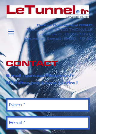
Centre Commercial GERIC
Rue du Maillet 57100 THIONVILLE
Lundi à Jeudi : 8h30 - 19h00
Vendredi et Samedi : 8H30 - 19h30
CONTACT
E-mail :
contact@letunnel.fr
N'hésitez pas à nous joindre !