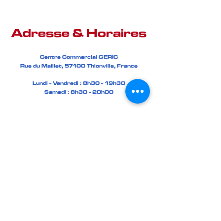
Adresse & Horaires
Centre Commercial GERIC
Rue du Maillet, 57100 Thionville, France
Lundi - Vendredi : 8h30 - 19h30
Samedi : 8h30 - 20h00
Renseignez votre adresse email pour recevoir
des offres et des bons plans
S'abonner Maintenant